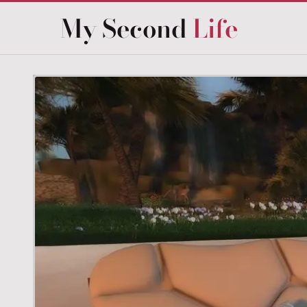
My Second
Life