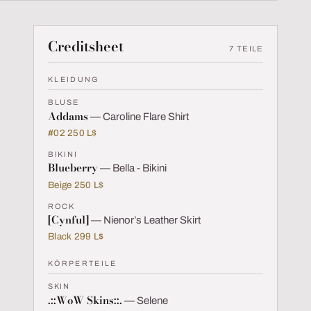
Creditsheet
7 TEILE
KLEIDUNG
BLUSE
Addams
— Caroline Flare Shirt
#02 250 L$
BIKINI
Blueberry
— Bella - Bikini
Beige 250 L$
ROCK
[Cynful]
— Nienor’s Leather Skirt
Black 299 L$
KÖRPERTEILE
SKIN
.::WoW Skins::.
— Selene