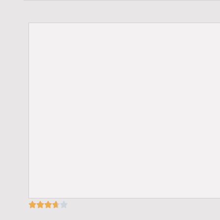




