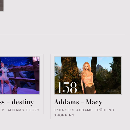
158
s – destiny
Addams – Macy
KC:.
·
ADDAMS
·
EGOZY
07.04.2019
·
ADDAMS
·
FRÜHLING
·
SHOPPING