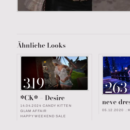
Ähnliche Looks
319
263
*CK* – Desire
neve dres
14.04.2024
·
CANDY KITTEN
·
05.12.2020
·
.:
GLAM AFFAIR
·
HAPPY WEEKEND SALE