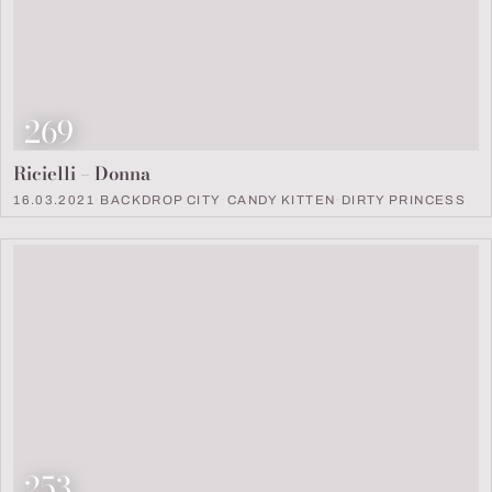
Look Nummer
269
Ricielli – Donna
16.03.2021
·
BACKDROP CITY
·
CANDY KITTEN
·
DIRTY PRINCESS
Look Nummer
253