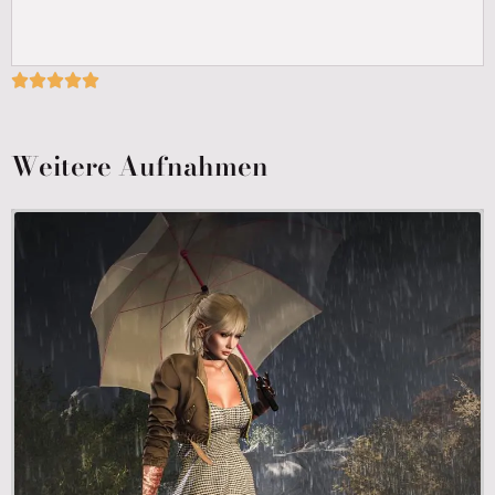





Weitere Aufnahmen