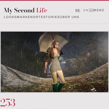
My Second
Life
MENÜ
DE
EN
LOOKS
MARKEN
ORTE
STORIES
ÜBER UNS
253