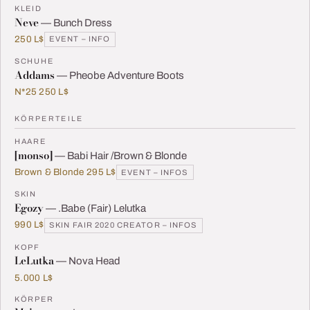
KLEID
Neve
— Bunch Dress
250 L$
EVENT – INFO
SCHUHE
Addams
— Pheobe Adventure Boots
N*25 250 L$
KÖRPERTEILE
HAARE
[monso]
— Babi Hair /Brown & Blonde
Brown & Blonde 295 L$
EVENT – INFOS
SKIN
Egozy
— .Babe (Fair) Lelutka
990 L$
SKIN FAIR 2020 CREATOR – INFOS
KOPF
LeLutka
— Nova Head
5.000 L$
KÖRPER