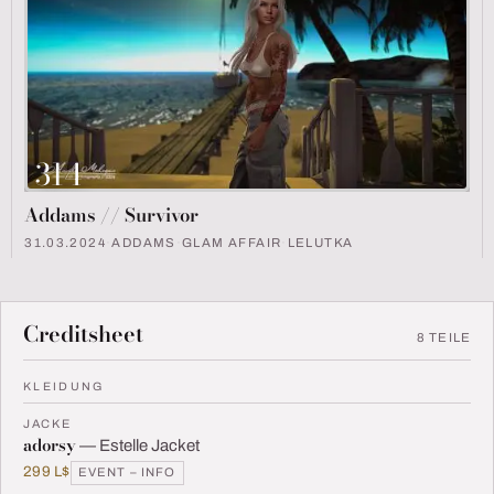
314
Addams // Survivor
31.03.2024
·
ADDAMS
·
GLAM AFFAIR
·
LELUTKA
Creditsheet
8 TEILE
KLEIDUNG
JACKE
adorsy
— Estelle Jacket
299 L$
EVENT – INFO