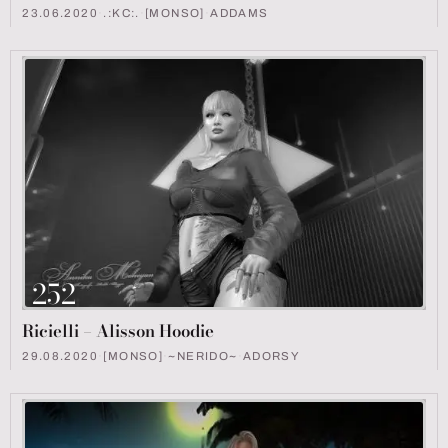
23.06.2020
·
.:KC:.
·
[MONSO]
·
ADDAMS
252
Ricielli – Alisson Hoodie
29.08.2020
·
[MONSO]
·
~NERIDO~
·
ADORSY