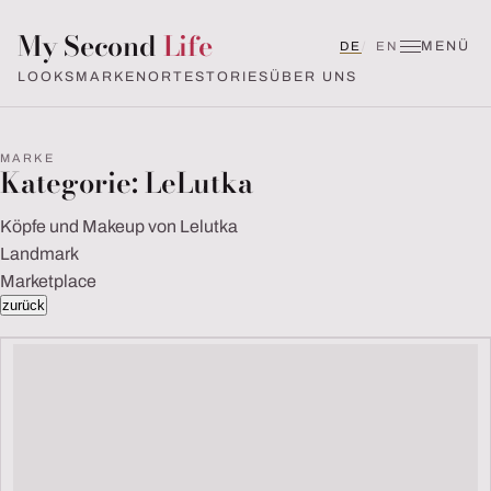
My Second
Life
MENÜ
Deutsch
English (UK)
DE
EN
LOOKS
MARKEN
ORTE
STORIES
ÜBER UNS
MARKE
Kategorie:
LeLutka
Köpfe und Makeup von Lelutka
Landmark
Marketplace
zurück