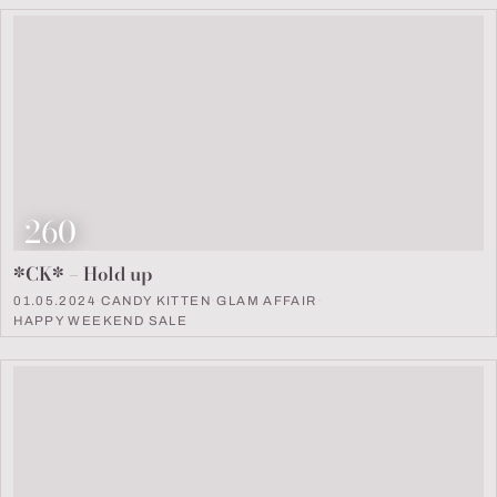
Look Nummer
260
*CK* – Hold up
01.05.2024
·
CANDY KITTEN
·
GLAM AFFAIR
·
HAPPY WEEKEND SALE