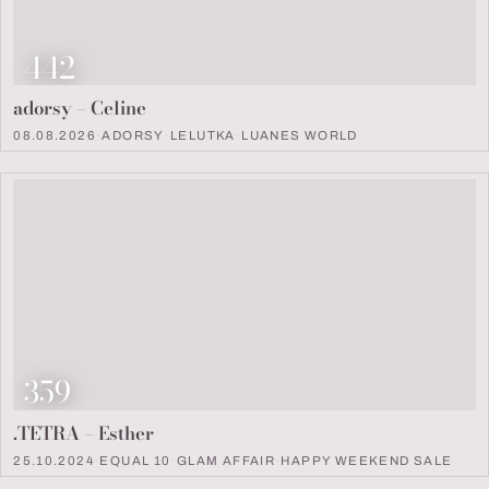
Look Nummer
442
adorsy – Celine
08.08.2026
·
ADORSY
·
LELUTKA
·
LUANES WORLD
Look Nummer
359
.TETRA – Esther
25.10.2024
·
EQUAL 10
·
GLAM AFFAIR
·
HAPPY WEEKEND SALE