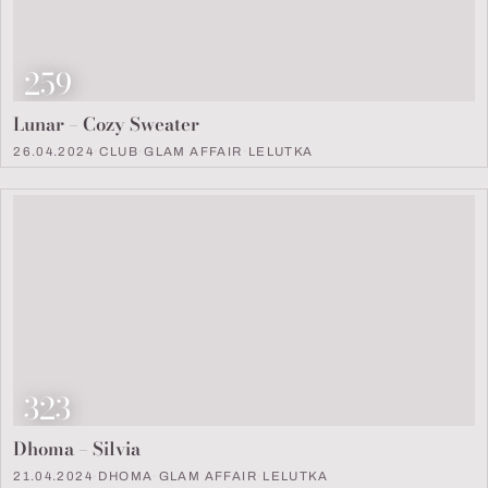
Look Nummer
259
Lunar – Cozy Sweater
26.04.2024
·
CLUB
·
GLAM AFFAIR
·
LELUTKA
Look Nummer
323
Dhoma – Silvia
21.04.2024
·
DHOMA
·
GLAM AFFAIR
·
LELUTKA