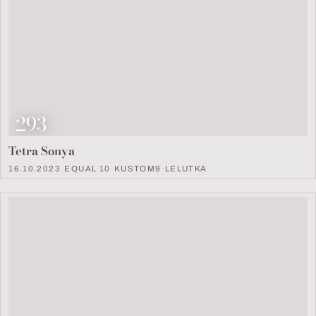
Look Nummer
293
Tetra Sonya
16.10.2023
·
EQUAL 10
·
KUSTOM9
·
LELUTKA