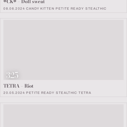
*CK* – Doll sweat
08.06.2024
·
CANDY KITTEN
·
PETITE READY
·
STEALTHIC
Look Nummer
325
TETRA – Riot
20.05.2024
·
PETITE READY
·
STEALTHIC
·
TETRA