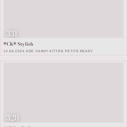
Look Nummer
331
*CK* Stylish
10.06.2024
·
ADE
·
CANDY KITTEN
·
PETITE READY
Look Nummer
328