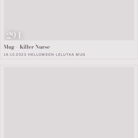
Look Nummer
294
Mug – Killer Nurse
16.10.2023
·
HELLOWEEN
·
LELUTKA
·
MUG