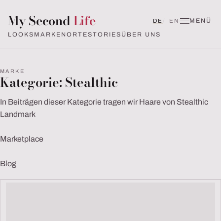
My Second
Life
MENÜ
Deutsch
English (UK)
DE
EN
LOOKS
MARKEN
ORTE
STORIES
ÜBER UNS
MARKE
Kategorie:
Stealthic
In Beiträgen dieser Kategorie tragen wir Haare von Stealthic
Landmark
Marketplace
Blog