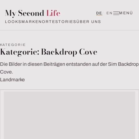
My Second
Life
MENÜ
Deutsch
English (UK)
DE
EN
LOOKS
MARKEN
ORTE
STORIES
ÜBER UNS
KATEGORIE
Kategorie:
Backdrop Cove
Die Bilder in diesen Beiträgen entstanden auf der Sim Backdrop
Cove.
Landmarke