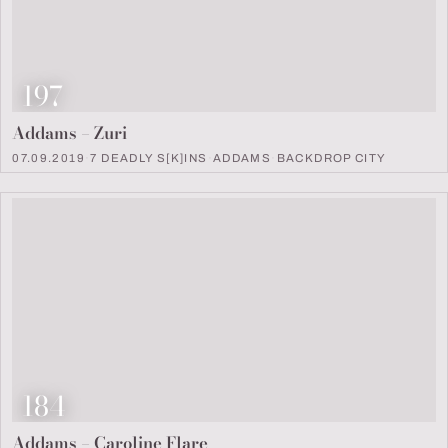
Look Nummer
197
Addams – Zuri
07.09.2019
·
7 DEADLY S[K]INS
·
ADDAMS
·
BACKDROP CITY
Look Nummer
184
Addams – Caroline Flare