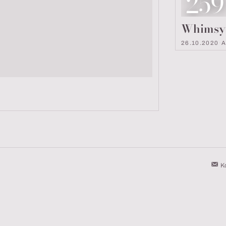
Lo
259
Whimsy –
26.10.2020
·
K