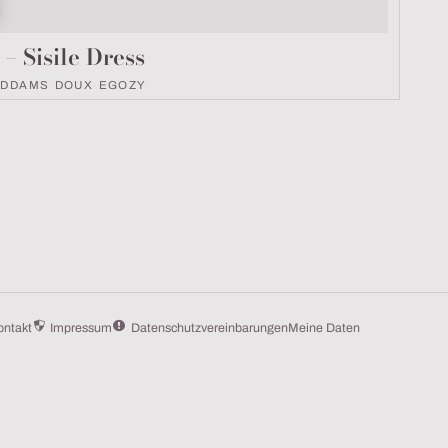
ok Nummer
 Sisile Dress
ADDAMS
·
DOUX
·
EGOZY
ontakt
Impressum
Datenschutzvereinbarungen
Meine Daten