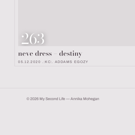
Look Nummer
263
neve dress – destiny
05.12.2020
·
.:KC:.
·
ADDAMS
·
EGOZY
© 2026 My Second Life — Annika Mohegan