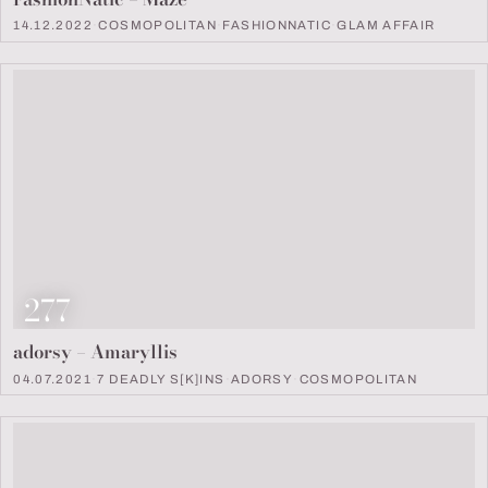
14.12.2022
·
COSMOPOLITAN
·
FASHIONNATIC
·
GLAM AFFAIR
Look Nummer
277
adorsy – Amaryllis
04.07.2021
·
7 DEADLY S[K]INS
·
ADORSY
·
COSMOPOLITAN