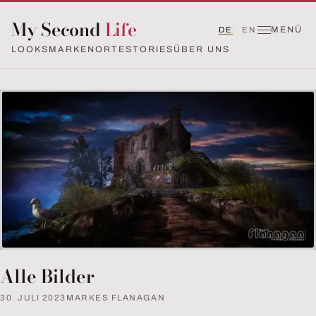
My Second
Life
MENÜ
DE
EN
LOOKS
MARKEN
ORTE
STORIES
ÜBER UNS
Alle Bilder
30. JULI 2023
MARKES FLANAGAN