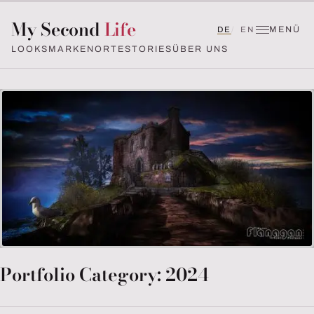
My Second
Life
MENÜ
DE
EN
LOOKS
MARKEN
ORTE
STORIES
ÜBER UNS
Portfolio Category: 2024