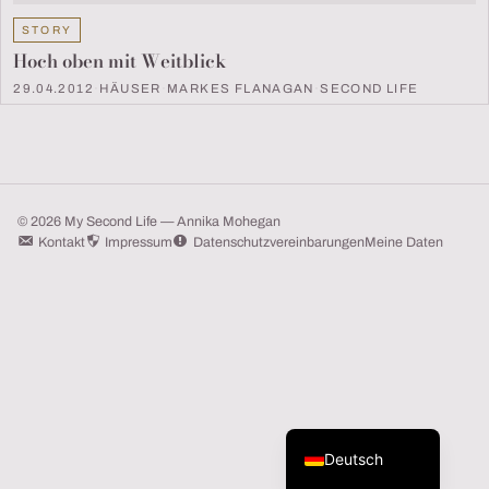
STORY
Hoch oben mit Weitblick
29.04.2012
·
HÄUSER
·
MARKES FLANAGAN
·
SECOND LIFE
© 2026 My Second Life — Annika Mohegan
Kontakt
Impressum
Datenschutzvereinbarungen
Meine Daten
English (UK)
Deutsch