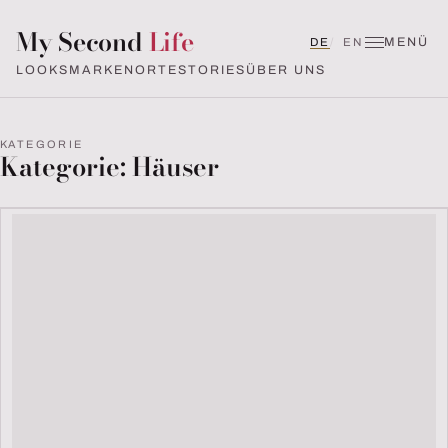
My Second
Life
MENÜ
Deutsch
English (UK)
DE
EN
LOOKS
MARKEN
ORTE
STORIES
ÜBER UNS
KATEGORIE
Kategorie:
Häuser