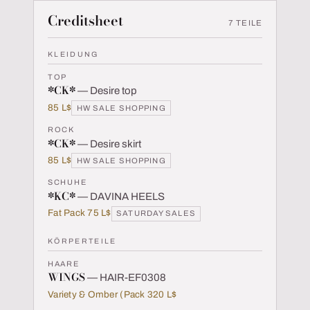
Creditsheet
7 TEILE
KLEIDUNG
TOP
*CK*
— Desire top
85 L$
HW SALE SHOPPING
ROCK
*CK*
— Desire skirt
85 L$
HW SALE SHOPPING
SCHUHE
*KC*
— DAVINA HEELS
Fat Pack 75 L$
SATURDAY SALES
KÖRPERTEILE
HAARE
WINGS
— HAIR-EF0308
Variety & Omber (Pack 320 L$