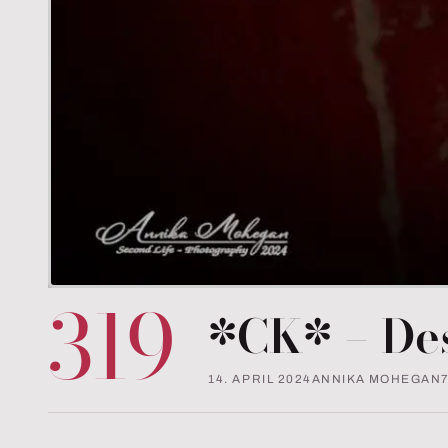
319
*CK* – De
14. APRIL 2024
ANNIKA MOHEGAN