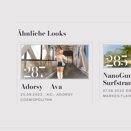
Ähnliche Looks
285
287
NanoGun
Surfstra
Adorsy – Ava
07.08.2022
·
E
25.09.2022
·
.:KC:.
·
ADORSY
·
MARKES FLA
COSMOPOLITAN