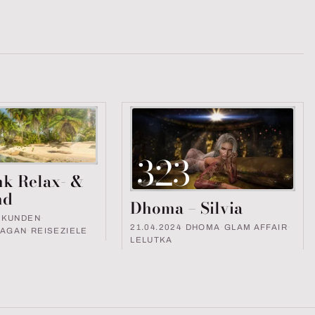
323
k Relax- &
nd
Dhoma – Silvia
RKUNDEN
·
21.04.2024
·
DHOMA
·
GLAM AFFAIR
·
NAGAN
·
REISEZIELE
LELUTKA