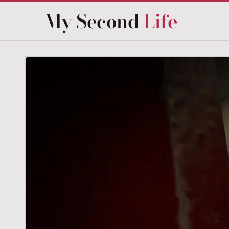
My Second
Life