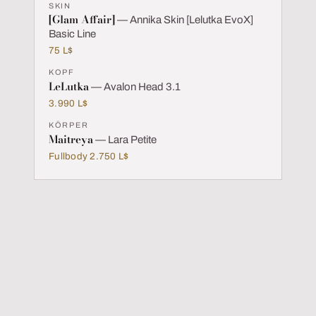
SKIN
[Glam Affair]
— Annika Skin [Lelutka EvoX]
Basic Line
75 L$
KOPF
LeLutka
— Avalon Head 3.1
3.990 L$
KÖRPER
Maitreya
— Lara Petite
Fullbody 2.750 L$