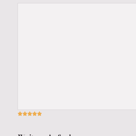




