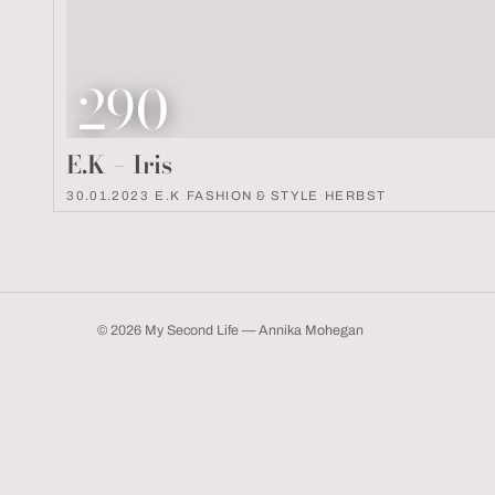
Look Nummer
290
E.K – Iris
30.01.2023
·
E.K
·
FASHION & STYLE
·
HERBST
© 2026 My Second Life — Annika Mohegan