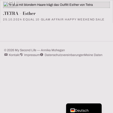
359
.TETRA – Esther
25.10.2024
·
EQUAL 10
·
GLAM AFFAIR
·
HAPPY WEEKEND SALE
© 2026 My Second Life — Annika Mohegan
Kontakt
Impressum
Datenschutzvereinbarungen
Meine Daten
English (UK)
Deutsch