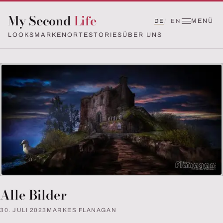
My Second
Life
MENÜ
DE
EN
LOOKS
MARKEN
ORTE
STORIES
ÜBER UNS
Alle Bilder
30. JULI 2023
MARKES FLANAGAN