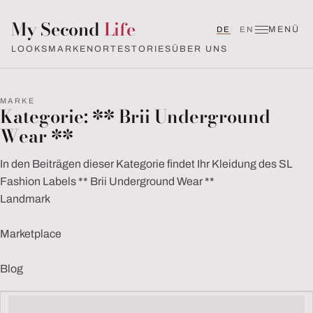
My Second
Life
MENÜ
Deutsch
English (UK)
DE
EN
LOOKS
MARKEN
ORTE
STORIES
ÜBER UNS
MARKE
Kategorie:
** Brii Underground
Wear **
In den Beiträgen dieser Kategorie findet Ihr Kleidung des SL
Fashion Labels ** Brii Underground Wear **
Landmark
Marketplace
Blog