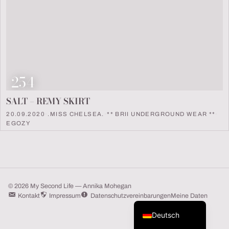
Look Nummer
254
SALT – REMY SKIRT
20.09.2020
·
.MISS CHELSEA.
·
** BRII UNDERGROUND WEAR **
·
EGOZY
© 2026 My Second Life — Annika Mohegan
Kontakt
Impressum
Datenschutzvereinbarungen
Meine Daten
English (UK)
Deutsch